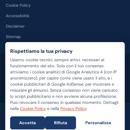
Cookie Policy
Accessibilità
Disclaimer
Sitemap
Rispettiamo la tua privacy
Usiamo cookie tecnici, sempre attivi, necessari al
Disclaimer:
Calcolo-Mutuo.com è un portale informativo e non fornisce
consulenza finanziaria personalizzata. I contenuti hanno finalità
funzionamento del sito. Solo con il tuo consenso
esclusivamente educativa. Alcuni link verso prodotti e servizi bancari
attiviamo i cookie analitici di Google Analytics 4 (con IP
sono link di affiliazione: se completi un'operazione tramite essi,
anonimizzato), per capire come viene usato il sito, e i
potremmo percepire una commissione senza costi aggiuntivi per te. I
cookie pubblicitari di Google AdSense, per mostrare e
tassi e le condizioni sono indicativi e soggetti a variazioni quotidiane.
misurare gli annunci. Senza consenso non viene caricato
Consulta sempre un professionista prima di sottoscrivere un
lo script pubblicitario e non avviene alcuna profilazione.
finanziamento.
Puoi revocare il consenso in qualsiasi momento. Dettagli
nella
Cookie Policy
e nella
Privacy Policy
.
© 2026 Calcolo-Mutuo.com — Tutti i diritti riservati
Pausilypon S.r.l. — Sede legale: Via Posillipo 42, 80123 Napoli (NA) —
Accetta
Rifiuta
Personalizza
Capitale sociale € 10.000,00 i.v. — Iscritta al Registro delle Imprese di