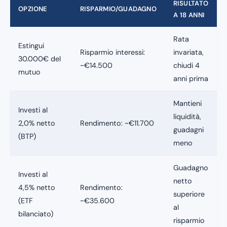
RISULTATO
OPZIONE
RISPARMIO/GUADAGNO
A 18 ANNI
Rata
Estingui
Risparmio interessi:
invariata,
30.000€ del
~€14.500
chiudi 4
mutuo
anni prima
Mantieni
Investi al
liquidità,
2,0% netto
Rendimento: ~€11.700
guadagni
(BTP)
meno
Guadagno
Investi al
netto
4,5% netto
Rendimento:
superiore
(ETF
~€35.600
al
bilanciato)
risparmio