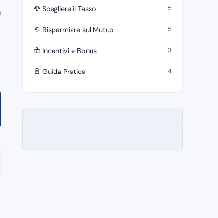
5
Scegliere il Tasso
a
l
5
Risparmiare sul Mutuo
3
Incentivi e Bonus
4
Guida Pratica