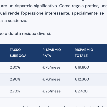
rre un risparmio significativo. Come regola pratica, un
ali rende l'operazione interessante, specialmente se i
alla scadenza.
o e durata residua diversi:
TASSO
RISPARMIO
RISPARMIO
SURROGA
RATA
TOTALE
2,80%
€75/mese
€19.800
2,90%
€70/mese
€12.600
2,70%
€25/mese
€2.400