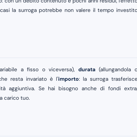
o: con un debito contenuto e pochi anni residui, l'effett
i casi la surroga potrebbe non valere il tempo investit
riabile a fisso o viceversa),
durata
(allungandola 
he resta invariato è l'
importo
: la surroga trasferisc
ità aggiuntiva. Se hai bisogno anche di fondi extra
a carico tuo.