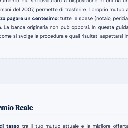
rumento più sottovalutato a disposizione di chi ha u
rsani del 2007, permette di trasferire il proprio mutuo 
za pagare un centesimo
: tutte le spese (notaio, perizia
a. La banca originaria non può opporsi. In questa guid
me si svolge la procedura e quali risultati aspettarsi i
rmio Reale
 di tasso
tra il tuo mutuo attuale e la migliore offert