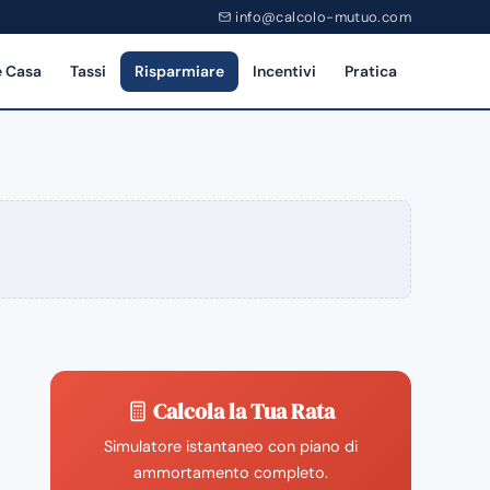
info@calcolo-mutuo.com
 Casa
Tassi
Risparmiare
Incentivi
Pratica
Calcola la Tua Rata
Simulatore istantaneo con piano di
ammortamento completo.