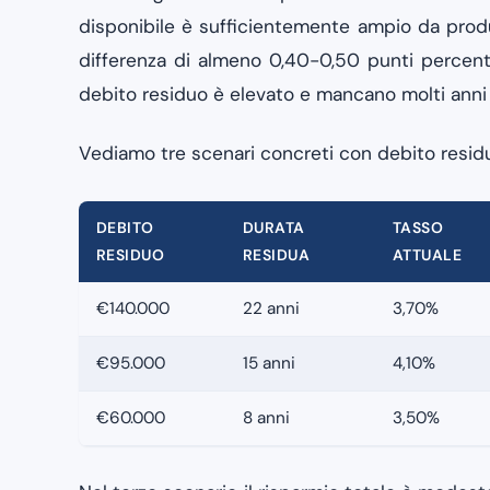
disponibile è sufficientemente ampio da produ
differenza di almeno 0,40-0,50 punti percentu
debito residuo è elevato e mancano molti anni 
Vediamo tre scenari concreti con debito residu
DEBITO
DURATA
TASSO
RESIDUO
RESIDUA
ATTUALE
€140.000
22 anni
3,70%
€95.000
15 anni
4,10%
€60.000
8 anni
3,50%