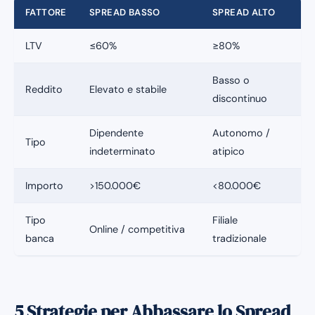
FATTORE
SPREAD BASSO
SPREAD ALTO
LTV
≤60%
≥80%
Basso o
Reddito
Elevato e stabile
discontinuo
Dipendente
Autonomo /
Tipo
indeterminato
atipico
Importo
>150.000€
<80.000€
Tipo
Filiale
Online / competitiva
banca
tradizionale
5 Strategie per Abbassare lo Spread