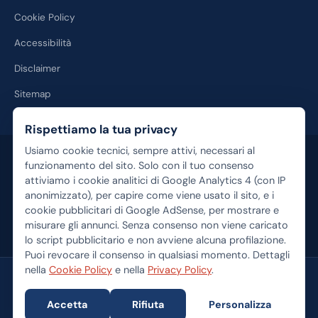
Cookie Policy
Accessibilità
Disclaimer
Sitemap
Rispettiamo la tua privacy
Usiamo cookie tecnici, sempre attivi, necessari al
Disclaimer:
Calcolo-Mutuo.com è un portale informativo e non fornisce
consulenza finanziaria personalizzata. I contenuti hanno finalità
funzionamento del sito. Solo con il tuo consenso
esclusivamente educativa. Alcuni link verso prodotti e servizi bancari
attiviamo i cookie analitici di Google Analytics 4 (con IP
sono link di affiliazione: se completi un'operazione tramite essi,
anonimizzato), per capire come viene usato il sito, e i
potremmo percepire una commissione senza costi aggiuntivi per te. I
cookie pubblicitari di Google AdSense, per mostrare e
tassi e le condizioni sono indicativi e soggetti a variazioni quotidiane.
misurare gli annunci. Senza consenso non viene caricato
Consulta sempre un professionista prima di sottoscrivere un
lo script pubblicitario e non avviene alcuna profilazione.
finanziamento.
Puoi revocare il consenso in qualsiasi momento. Dettagli
nella
Cookie Policy
e nella
Privacy Policy
.
© 2026 Calcolo-Mutuo.com — Tutti i diritti riservati
Pausilypon S.r.l. — Sede legale: Via Posillipo 42, 80123 Napoli (NA) —
Accetta
Rifiuta
Personalizza
Capitale sociale € 10.000,00 i.v. — Iscritta al Registro delle Imprese di