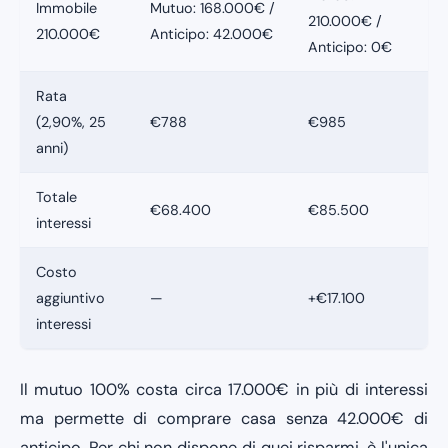
Immobile
Mutuo: 168.000€ /
210.000€ /
210.000€
Anticipo: 42.000€
Anticipo: 0€
Rata
(2,90%, 25
€788
€985
anni)
Totale
€68.400
€85.500
interessi
Costo
aggiuntivo
—
+€17.100
interessi
Il mutuo 100% costa circa 17.000€ in più di interessi
ma permette di comprare casa senza 42.000€ di
anticipo. Per chi non dispone di quei risparmi, è l'unica