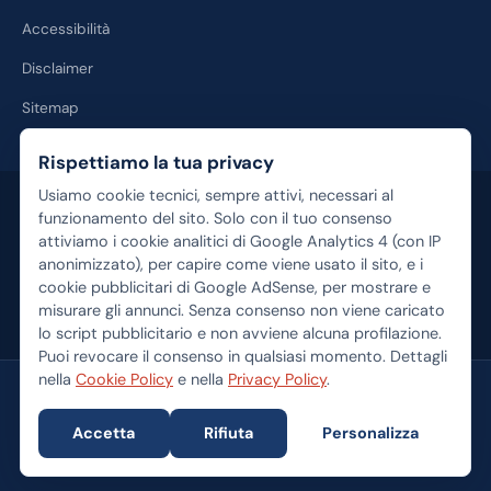
Accessibilità
Disclaimer
Sitemap
Rispettiamo la tua privacy
Usiamo cookie tecnici, sempre attivi, necessari al
Disclaimer:
Calcolo-Mutuo.com è un portale informativo e non fornisce
consulenza finanziaria personalizzata. I contenuti hanno finalità
funzionamento del sito. Solo con il tuo consenso
esclusivamente educativa. Alcuni link verso prodotti e servizi bancari
attiviamo i cookie analitici di Google Analytics 4 (con IP
sono link di affiliazione: se completi un'operazione tramite essi,
anonimizzato), per capire come viene usato il sito, e i
potremmo percepire una commissione senza costi aggiuntivi per te. I
cookie pubblicitari di Google AdSense, per mostrare e
tassi e le condizioni sono indicativi e soggetti a variazioni quotidiane.
misurare gli annunci. Senza consenso non viene caricato
Consulta sempre un professionista prima di sottoscrivere un
lo script pubblicitario e non avviene alcuna profilazione.
finanziamento.
Puoi revocare il consenso in qualsiasi momento. Dettagli
nella
Cookie Policy
e nella
Privacy Policy
.
© 2026 Calcolo-Mutuo.com — Tutti i diritti riservati
Pausilypon S.r.l. — Sede legale: Via Posillipo 42, 80123 Napoli (NA) —
Accetta
Rifiuta
Personalizza
Capitale sociale € 10.000,00 i.v. — Iscritta al Registro delle Imprese di
Napoli, REA NA-1134156 — C.F. / P.IVA 10819841213