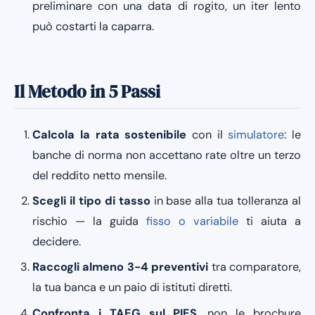
preliminare con una data di rogito, un iter lento
può costarti la caparra.
Il Metodo in 5 Passi
Calcola la rata sostenibile
con il
simulatore
: le
banche di norma non accettano rate oltre un terzo
del reddito netto mensile.
Scegli il tipo di tasso
in base alla tua tolleranza al
rischio — la guida
fisso o variabile
ti aiuta a
decidere.
Raccogli almeno 3-4 preventivi
tra comparatore,
la tua banca e un paio di istituti diretti.
Confronta i TAEG sul PIES
, non le brochure