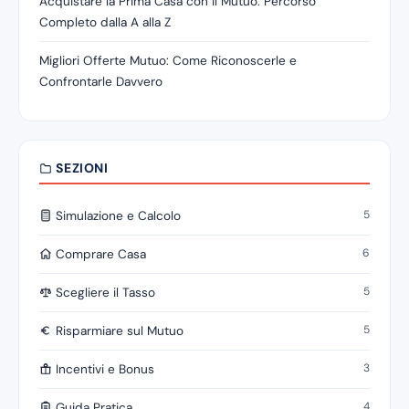
Acquistare la Prima Casa con il Mutuo: Percorso
Completo dalla A alla Z
Migliori Offerte Mutuo: Come Riconoscerle e
Confrontarle Davvero
SEZIONI
5
Simulazione e Calcolo
6
Comprare Casa
5
Scegliere il Tasso
5
Risparmiare sul Mutuo
3
Incentivi e Bonus
4
Guida Pratica