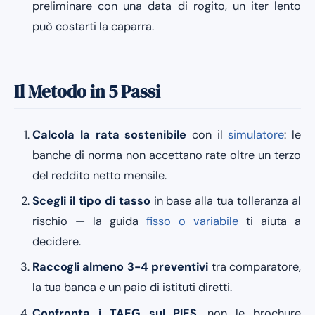
preliminare con una data di rogito, un iter lento
può costarti la caparra.
Il Metodo in 5 Passi
Calcola la rata sostenibile
con il
simulatore
: le
banche di norma non accettano rate oltre un terzo
del reddito netto mensile.
Scegli il tipo di tasso
in base alla tua tolleranza al
rischio — la guida
fisso o variabile
ti aiuta a
decidere.
Raccogli almeno 3-4 preventivi
tra comparatore,
la tua banca e un paio di istituti diretti.
Confronta i TAEG sul PIES
, non le brochure