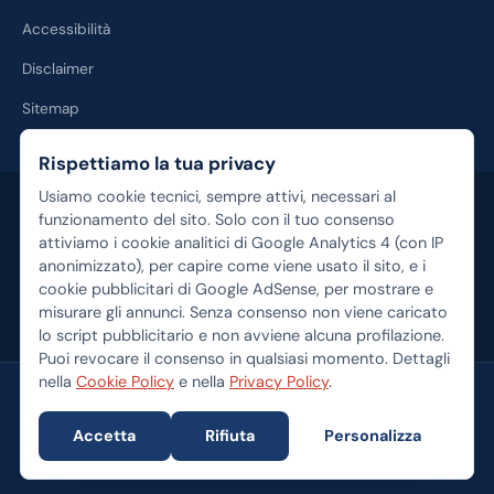
Accessibilità
Disclaimer
Sitemap
Rispettiamo la tua privacy
Usiamo cookie tecnici, sempre attivi, necessari al
Disclaimer:
Calcolo-Mutuo.com è un portale informativo e non fornisce
consulenza finanziaria personalizzata. I contenuti hanno finalità
funzionamento del sito. Solo con il tuo consenso
esclusivamente educativa. Alcuni link verso prodotti e servizi bancari
attiviamo i cookie analitici di Google Analytics 4 (con IP
sono link di affiliazione: se completi un'operazione tramite essi,
anonimizzato), per capire come viene usato il sito, e i
potremmo percepire una commissione senza costi aggiuntivi per te. I
cookie pubblicitari di Google AdSense, per mostrare e
tassi e le condizioni sono indicativi e soggetti a variazioni quotidiane.
misurare gli annunci. Senza consenso non viene caricato
Consulta sempre un professionista prima di sottoscrivere un
lo script pubblicitario e non avviene alcuna profilazione.
finanziamento.
Puoi revocare il consenso in qualsiasi momento. Dettagli
nella
Cookie Policy
e nella
Privacy Policy
.
© 2026 Calcolo-Mutuo.com — Tutti i diritti riservati
Pausilypon S.r.l. — Sede legale: Via Posillipo 42, 80123 Napoli (NA) —
Accetta
Rifiuta
Personalizza
Capitale sociale € 10.000,00 i.v. — Iscritta al Registro delle Imprese di
Napoli, REA NA-1134156 — C.F. / P.IVA 10819841213