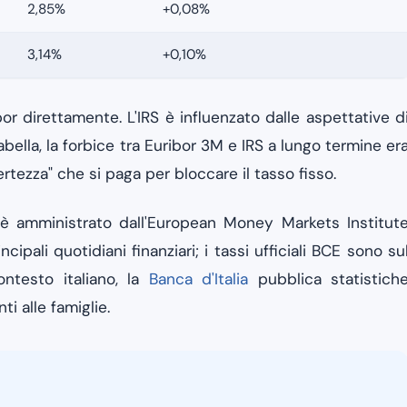
2,85%
+0,08%
3,14%
+0,10%
ibor direttamente. L'IRS è influenzato dalle aspettative d
tabella, la forbice tra Euribor 3M e IRS a lungo termine er
ertezza" che si paga per bloccare il tasso fisso.
 è amministrato dall'European Money Markets Institut
ipali quotidiani finanziari; i tassi ufficiali BCE sono su
ontesto italiano, la
Banca d'Italia
pubblica statistich
i alle famiglie.