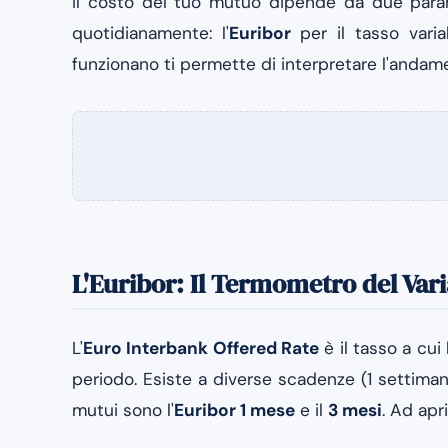
Il costo del tuo mutuo dipende da due parame
quotidianamente: l'
Euribor
per il tasso variab
funzionano ti permette di interpretare l'andame
L'Euribor: Il Termometro del Vari
L'
Euro Interbank Offered Rate
è il tasso a cui
periodo. Esiste a diverse scadenze (1 settimana,
mutui sono l'
Euribor 1 mese
e il
3 mesi
. Ad apr