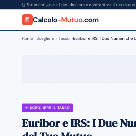
Strumenti gratuiti per simulare e confrontare il tuo mutuo
Calcolo
-Mutuo
.com
Home
Scegliere il Tasso
Euribor e IRS: I Due Numeri che
SCEGLIERE IL TASSO
Euribor e IRS: I Due Nu