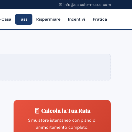
info@calcolo-mutuo.com
 Casa
Tassi
Risparmiare
Incentivi
Pratica
Calcola la Tua Rata
Simulatore istantaneo con piano di
ammortamento completo.