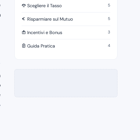
è
5
Scegliere il Tasso
a
5
Risparmiare sul Mutuo
3
Incentivi e Bonus
4
Guida Pratica
n
o
e
%