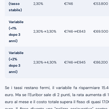
(tasso
2,30%
€746
€53.800
stabile)
Variabile
(+1%
2,30%→3,30%
€746→€843
€69.500
dopo 3
anni)
Variabile
(+2%
2,30%→4,30%
€746→€945
€86.200
dopo 3
anni)
Se i tassi restano fermi, il variabile fa risparmiare 15.
euro. Ma se l'Euribor sale di 2 punti, la rata aumenta di 
euro al mese e il costo totale supera il fisso di quasi 17.
euro. Il fisso diventa una "polizza assicurativa" contro 