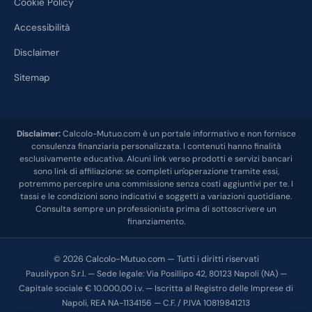
Cookie Policy
Accessibilità
Disclaimer
Sitemap
Disclaimer:
Calcolo-Mutuo.com è un portale informativo e non fornisce
consulenza finanziaria personalizzata. I contenuti hanno finalità
esclusivamente educativa. Alcuni link verso prodotti e servizi bancari
sono link di affiliazione: se completi un'operazione tramite essi,
potremmo percepire una commissione senza costi aggiuntivi per te. I
tassi e le condizioni sono indicativi e soggetti a variazioni quotidiane.
Consulta sempre un professionista prima di sottoscrivere un
finanziamento.
© 2026 Calcolo-Mutuo.com — Tutti i diritti riservati
Pausilypon S.r.l. — Sede legale: Via Posillipo 42, 80123 Napoli (NA) —
Capitale sociale € 10.000,00 i.v. — Iscritta al Registro delle Imprese di
Napoli, REA NA-1134156 — C.F. / P.IVA 10819841213